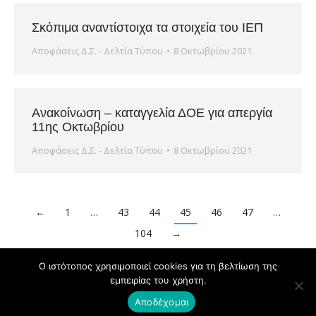
Σκόπιμα αναντίστοιχα τα στοιχεία του ΙΕΠ
Αποφάσεις Δ.Σ. - Δελτία Τύπου
8 Οκτωβρίου 2021
Ανακοίνωση – καταγγελία ΔΟΕ για απεργία
11ης Οκτωβρίου
Αποφάσεις Δ.Σ. - Δελτία Τύπου
8 Οκτωβρίου 2021
←
1
…
43
44
45
46
47
…
104
→
Ο ιστότοπος χρησιμοποιεί cookies για τη βελτίωση της
εμπειρίας του χρήστη.
Powered by
Copyright © ΔΟΕ 2020
Αποδέχομαι