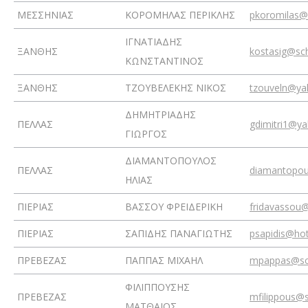
ΜΕΣΣΗΝΙΑΣ
ΚΟΡΟΜΗΛΑΣ ΠΕΡΙΚΛΗΣ
pkoromilas@
ΙΓΝΑΤΙΑΔΗΣ
ΞΑΝΘΗΣ
kostasig@sch
ΚΩΝΣΤΑΝΤΙΝΟΣ
ΞΑΝΘΗΣ
ΤΖΟΥΒΕΛΕΚΗΣ ΝΙΚΟΣ
tzouveln@ya
ΔΗΜΗΤΡΙΑΔΗΣ
ΠΕΛΛΑΣ
gdimitri1@ya
ΓΙΩΡΓΟΣ
ΔΙΑΜΑΝΤΟΠΟΥΛΟΣ
ΠΕΛΛΑΣ
diamantopo
ΗΛΙΑΣ
ΠΙΕΡΙΑΣ
ΒΑΣΣΟΥ ΦΡΕΙΔΕΡΙΚΗ
fridavassou
ΠΙΕΡΙΑΣ
ΣΑΠΙΔΗΣ ΠΑΝΑΓΙΩΤΗΣ
psapidis@ho
ΠΡΕΒΕΖΑΣ
ΠΑΠΠΑΣ ΜΙΧΑΗΛ
mpappas@sc
ΦΙΛΙΠΠΟΥΣΗΣ
ΠΡΕΒΕΖΑΣ
mfilippous@s
ΜΑΤΘΑΙΟΣ