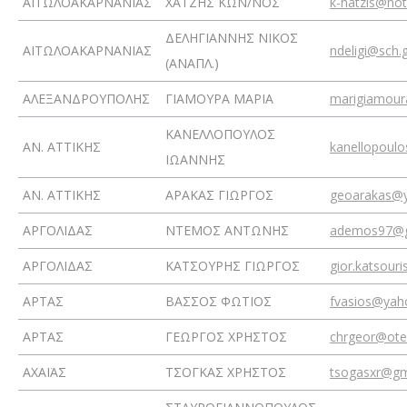
ΑΙΤΩΛΟΑΚΑΡΝΑΝΙΑΣ
ΧΑΤΖΗΣ ΚΩΝ/ΝΟΣ
k-hatzis@ho
ΔΕΛΗΓΙΑΝΝΗΣ ΝΙΚΟΣ
ΑΙΤΩΛΟΑΚΑΡΝΑΝΙΑΣ
ndeligi@sch.
(ΑΝΑΠΛ.)
ΑΛΕΞΑΝΔΡΟΥΠΟΛΗΣ
ΓΙΑΜΟΥΡΑ ΜΑΡΙΑ
marigiamou
ΚΑΝΕΛΛΟΠΟΥΛΟΣ
ΑΝ. ΑΤΤΙΚΗΣ
kanellopoul
ΙΩΑΝΝΗΣ
ΑΝ. ΑΤΤΙΚΗΣ
ΑΡΑΚΑΣ ΓΙΩΡΓΟΣ
geoarakas@y
ΑΡΓΟΛΙΔΑΣ
ΝΤΕΜΟΣ ΑΝΤΩΝΗΣ
ademos97@g
ΑΡΓΟΛΙΔΑΣ
ΚΑΤΣΟΥΡΗΣ ΓΙΩΡΓΟΣ
gior.katsour
ΑΡΤΑΣ
ΒΑΣΣΟΣ ΦΩΤΙΟΣ
fvasios@yah
ΑΡΤΑΣ
ΓΕΩΡΓΟΣ ΧΡΗΣΤΟΣ
chrgeor@ote
ΑΧΑΪΑΣ
ΤΣΟΓΚΑΣ ΧΡΗΣΤΟΣ
tsogasxr@gm