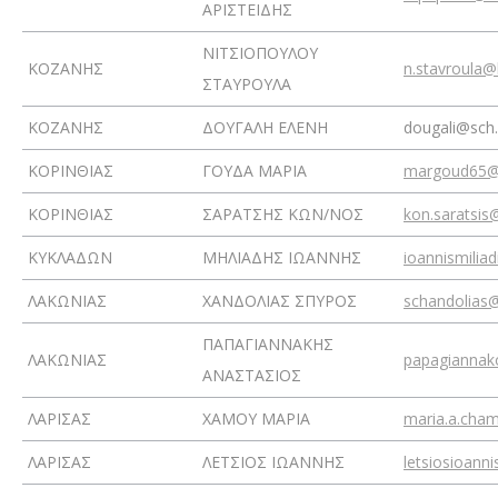
ΑΡΙΣΤΕΙΔΗΣ
ΝΙΤΣΙΟΠΟΥΛΟΥ
ΚΟΖΑΝΗΣ
n.stavroula
ΣΤΑΥΡΟΥΛΑ
ΚΟΖΑΝΗΣ
ΔΟΥΓΑΛΗ ΕΛΕΝΗ
dougali@sch.
ΚΟΡΙΝΘΙΑΣ
ΓΟΥΔΑ ΜΑΡΙΑ
margoud65@
ΚΟΡΙΝΘΙΑΣ
ΣΑΡΑΤΣΗΣ ΚΩΝ/ΝΟΣ
kon.saratsi
ΚΥΚΛΑΔΩΝ
ΜΗΛΙΑΔΗΣ ΙΩΑΝΝΗΣ
ioannismilia
ΛΑΚΩΝΙΑΣ
ΧΑΝΔΟΛΙΑΣ ΣΠΥΡΟΣ
schandolias
ΠΑΠΑΓΙΑΝΝΑΚΗΣ
ΛΑΚΩΝΙΑΣ
papagianna
ΑΝΑΣΤΑΣΙΟΣ
ΛΑΡΙΣΑΣ
ΧΑΜΟΥ ΜΑΡΙΑ
maria.a.cha
ΛΑΡΙΣΑΣ
ΛΕΤΣΙΟΣ ΙΩΑΝΝΗΣ
letsiosioann