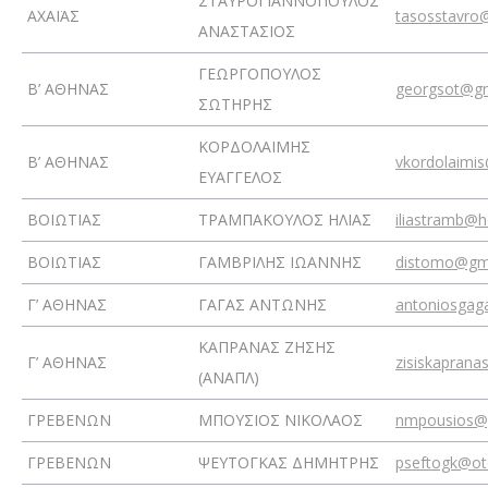
ΣΤΑΥΡΟΓΙΑΝΝΟΠΟΥΛΟΣ
ΑΧΑΪΑΣ
tasosstavro
ΑΝΑΣΤΑΣΙΟΣ
ΓΕΩΡΓΟΠΟΥΛΟΣ
Β’ ΑΘΗΝΑΣ
georgsot@gm
ΣΩΤΗΡΗΣ
ΚΟΡΔΟΛΑΙΜΗΣ
Β’ ΑΘΗΝΑΣ
vkordolaimi
ΕΥΑΓΓΕΛΟΣ
ΒΟΙΩΤΙΑΣ
ΤΡΑΜΠΑΚΟΥΛΟΣ ΗΛΙΑΣ
iliastramb@
ΒΟΙΩΤΙΑΣ
ΓΑΜΒΡΙΛΗΣ ΙΩΑΝΝΗΣ
distomo@gm
Γ’ ΑΘΗΝΑΣ
ΓΑΓΑΣ ΑΝΤΩΝΗΣ
antoniosgag
ΚΑΠΡΑΝΑΣ ΖΗΣΗΣ
Γ’ ΑΘΗΝΑΣ
zisiskapran
(ΑΝΑΠΛ)
ΓΡΕΒΕΝΩΝ
ΜΠΟΥΣΙΟΣ ΝΙΚΟΛΑΟΣ
nmpousios@
ΓΡΕΒΕΝΩΝ
ΨΕΥΤΟΓΚΑΣ ΔΗΜΗΤΡΗΣ
pseftogk@ot