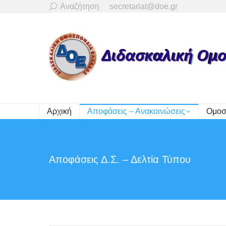
Search:
Αναζήτηση
secretariat@doe.gr
Αρχική
Αποφάσεις – Ανακοινώσεις
Ομοσ
Αποφάσεις Δ.Σ. – Δελτία Τύπου