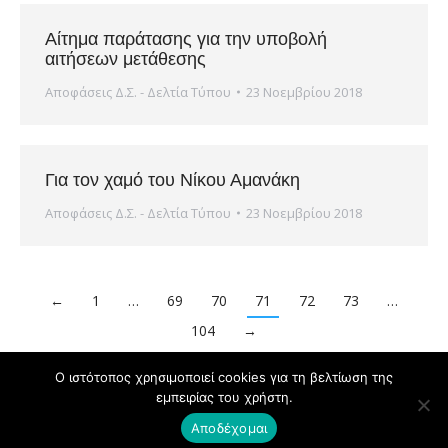
Αίτημα παράτασης για την υποβολή
αιτήσεων μετάθεσης
Αποφάσεις Δ.Σ. - Δελτία Τύπου
23 Νοεμβρίου 2018
Για τον χαμό του Νίκου Αμανάκη
Αποφάσεις Δ.Σ. - Δελτία Τύπου
23 Νοεμβρίου 2018
←
1
…
69
70
71
72
73
…
104
→
Ο ιστότοπος χρησιμοποιεί cookies για τη βελτίωση της
εμπειρίας του χρήστη.
Powered by
Copyright © ΔΟΕ 2020
Αποδέχομαι