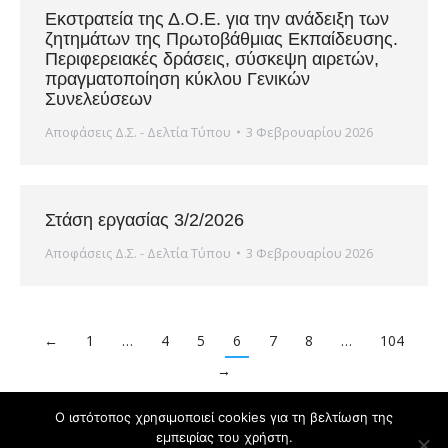
Εκστρατεία της Δ.Ο.Ε. για την ανάδειξη των
ζητημάτων της Πρωτοβάθμιας Εκπαίδευσης.
Περιφερειακές δράσεις, σύσκεψη αιρετών,
πραγματοποίηση κύκλου Γενικών
Συνελεύσεων
Αποφάσεις Δ.Σ. - Δελτία Τύπου
3 Φεβρουαρίου 2026
Στάση εργασίας 3/2/2026
Αποφάσεις Δ.Σ. - Δελτία Τύπου
3 Φεβρουαρίου 2026
←
1
…
4
5
6
7
8
…
104
→
Ο ιστότοπος χρησιμοποιεί cookies για τη βελτίωση της
εμπειρίας του χρήστη.