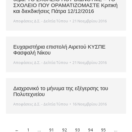
ΣΧΟΛΕΙΟ ΠΟΥ ΟΡΑΜΑΤΙΖΟΜΑΣΤΕ Κριτική
και διεκδικήσεις Πάτρα 12/12/2016
Αποφάσεις Δ.Σ. - Δελτία Τύπου
21 Νοεμβρίου 2016
Ευχαριστήρια επιστολή Αιρετού ΚΥΣΠΕ
Φασφαλή Νίκου
Αποφάσεις Δ.Σ. - Δελτία Τύπου
21 Νοεμβρίου 2016
Διαχρονικό το μήνυμα της εξέγερσης του
Πολυτεχνείου
Αποφάσεις Δ.Σ. - Δελτία Τύπου
16 Νοεμβρίου 2016
←
1
…
91
92
93
94
95
…