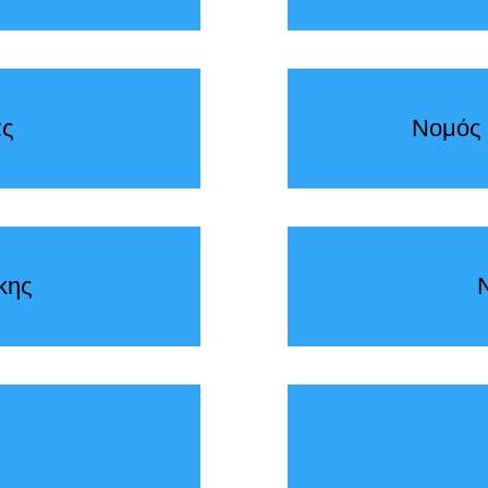
ας
Νομός 
κης