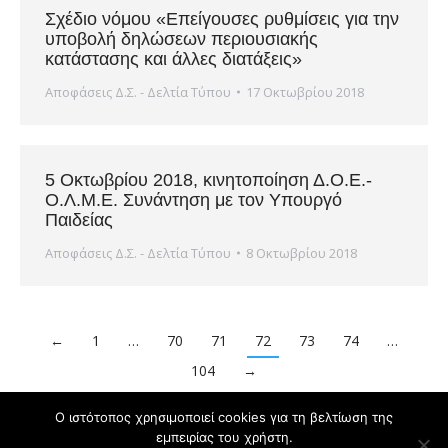
Σχέδιο νόμου «Επείγουσες ρυθμίσεις για την
υποβολή δηλώσεων περιουσιακής
κατάστασης και άλλες διατάξεις»
Αποφάσεις Δ.Σ. - Δελτία Τύπου
17 Οκτωβρίου 2018
5 Οκτωβρίου 2018, κινητοποίηση Δ.Ο.Ε.-
Ο.Λ.Μ.Ε. Συνάντηση με τον Υπουργό
Παιδείας
Αποφάσεις Δ.Σ. - Δελτία Τύπου
8 Οκτωβρίου 2018
←
1
…
70
71
72
73
74
…
104
→
Ο ιστότοπος χρησιμοποιεί cookies για τη βελτίωση της
εμπειρίας του χρήστη.