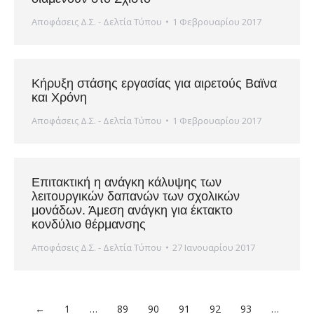
Αποφάσεις Δ.Σ. - Δελτία Τύπου
1 Φεβρουαρίου 2017
Κήρυξη στάσης εργασίας για αιρετούς Βαϊνα
και Χρόνη
Αποφάσεις Δ.Σ. - Δελτία Τύπου
1 Φεβρουαρίου 2017
Επιτακτική η ανάγκη κάλυψης των
λειτουργικών δαπανών των σχολικών
μονάδων. Άμεση ανάγκη για έκτακτο
κονδύλιο θέρμανσης
Αποφάσεις Δ.Σ. - Δελτία Τύπου
27 Ιανουαρίου 2017
←
1
…
89
90
91
92
93
…