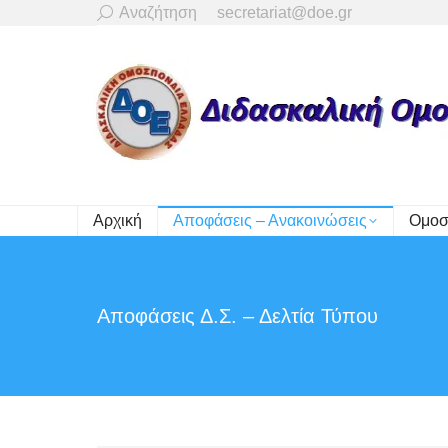
Search:
Αναζήτηση
secretariat@doe.gr
Αρχική
Αποφάσεις – Ανακοινώσεις
Ομοσ
Αποφάσεις Δ.Σ. – Δελτία Τύπου