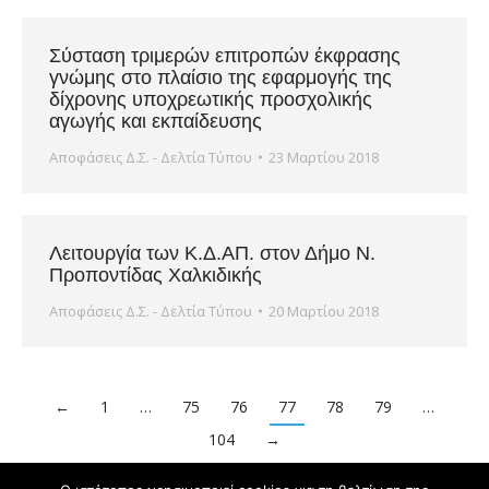
Σύσταση τριμερών επιτροπών έκφρασης
γνώμης στο πλαίσιο της εφαρμογής της
δίχρονης υποχρεωτικής προσχολικής
αγωγής και εκπαίδευσης
Αποφάσεις Δ.Σ. - Δελτία Τύπου
23 Μαρτίου 2018
Λειτουργία των Κ.Δ.ΑΠ. στον Δήμο Ν.
Προποντίδας Χαλκιδικής
Αποφάσεις Δ.Σ. - Δελτία Τύπου
20 Μαρτίου 2018
←
1
…
75
76
77
78
79
…
104
→