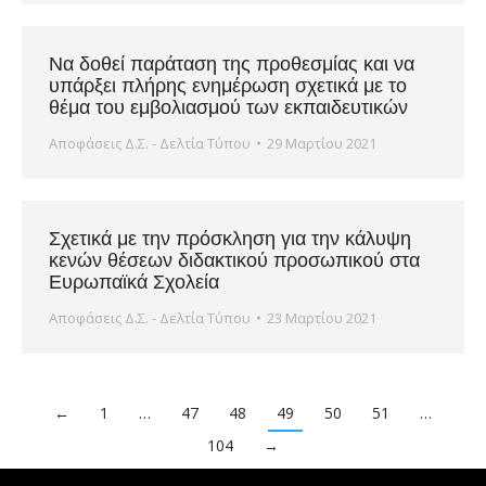
Να δοθεί παράταση της προθεσμίας και να
υπάρξει πλήρης ενημέρωση σχετικά με το
θέμα του εμβολιασμού των εκπαιδευτικών
Αποφάσεις Δ.Σ. - Δελτία Τύπου
29 Μαρτίου 2021
Σχετικά με την πρόσκληση για την κάλυψη
κενών θέσεων διδακτικού προσωπικού στα
Ευρωπαϊκά Σχολεία
Αποφάσεις Δ.Σ. - Δελτία Τύπου
23 Μαρτίου 2021
←
1
…
47
48
49
50
51
…
104
→