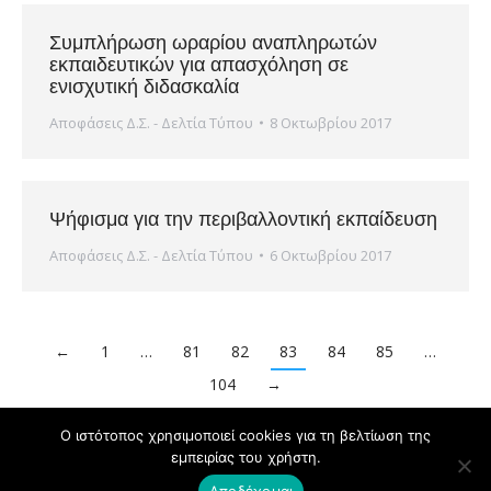
Συμπλήρωση ωραρίου αναπληρωτών
εκπαιδευτικών για απασχόληση σε
ενισχυτική διδασκαλία
Αποφάσεις Δ.Σ. - Δελτία Τύπου
8 Οκτωβρίου 2017
Ψήφισμα για την περιβαλλοντική εκπαίδευση
Αποφάσεις Δ.Σ. - Δελτία Τύπου
6 Οκτωβρίου 2017
←
1
…
81
82
83
84
85
…
104
→
Ο ιστότοπος χρησιμοποιεί cookies για τη βελτίωση της
εμπειρίας του χρήστη.
Powered by
Copyright © ΔΟΕ 2020
Αποδέχομαι