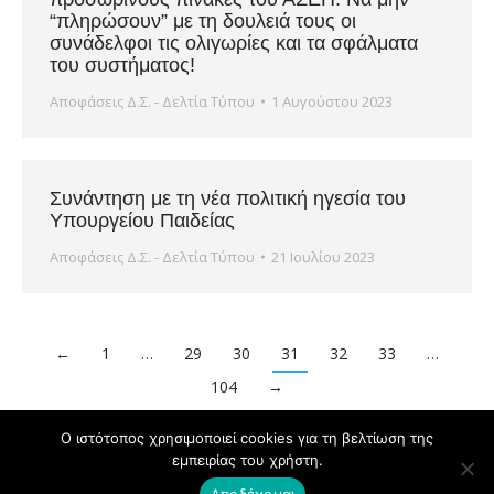
“πληρώσουν” με τη δουλειά τους οι
συνάδελφοι τις ολιγωρίες και τα σφάλματα
του συστήματος!
Αποφάσεις Δ.Σ. - Δελτία Τύπου
1 Αυγούστου 2023
Συνάντηση με τη νέα πολιτική ηγεσία του
Υπουργείου Παιδείας
Αποφάσεις Δ.Σ. - Δελτία Τύπου
21 Ιουλίου 2023
←
1
…
29
30
31
32
33
…
104
→
Ο ιστότοπος χρησιμοποιεί cookies για τη βελτίωση της
εμπειρίας του χρήστη.
Powered by
Copyright © ΔΟΕ 2020
Αποδέχομαι