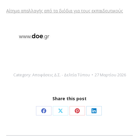
Αίτημα απαλλαγής από τα διόδια για τους εκπαιδευτικούς
Category:
Αποφάσεις Δ.Σ. - Δελτία Τύπου
27 Μαρτίου 2026
Share this post
Share
Share
Share
Share
on
on
on
on
Facebook
X
Pinterest
LinkedIn