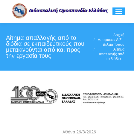
You are here:
Αρχική
Αίτημα απαλλαγής από τα
Αποφάσεις Δ.Σ. -
διόδια σε εκπαιδευτικούς που
Δελτία Τύπου
μετακινούνται από και προς
Αίτημα
απαλλαγής από
την εργασία τους
τα διόδια…
Αθήνα 26/3/2026