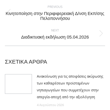
Post
navigation
PREVIOUS
Κινητοποίηση στην Περιφιφερειακή Δ/νση Εκπ/σης
Previous
Πελοποννήσου
post:
NEXT
Next
Διαδικτυακή εκδήλωση 05.04.2026
post:
ΣΧΕΤΙΚΑ ΑΡΘΡΑ
Ανακοίνωση για τις αποφάσεις ακύρωσης
των καθαιρέσεων προϊσταμένων
νηπιαγωγείων που συμμετέχουν στην
απεργία-αποχή από την αξιολόγηση
4 Αυγούστου 2026