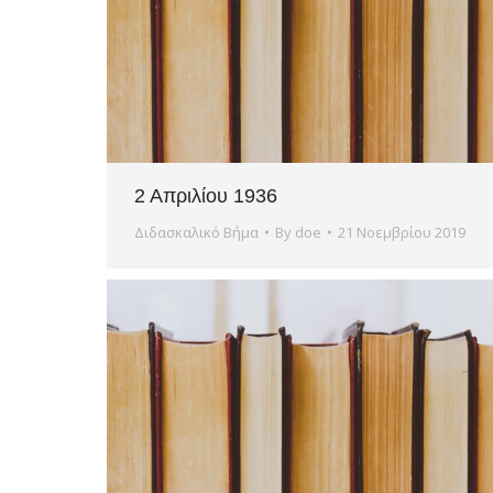
2 Απριλίου 1936
Διδασκαλικό Βήμα
By
doe
21 Νοεμβρίου 2019