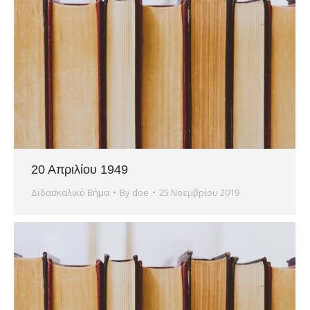
20 Απριλίου 1949
Διδασκαλικό Βήμα
By
doe
25 Νοεμβρίου 2019