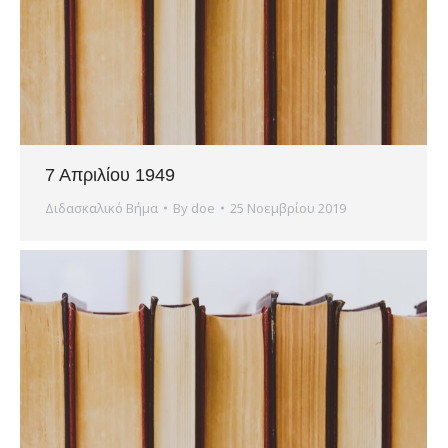
7 Απριλίου 1949
Διδασκαλικό Βήμα
By
doe
25 Νοεμβρίου 2019