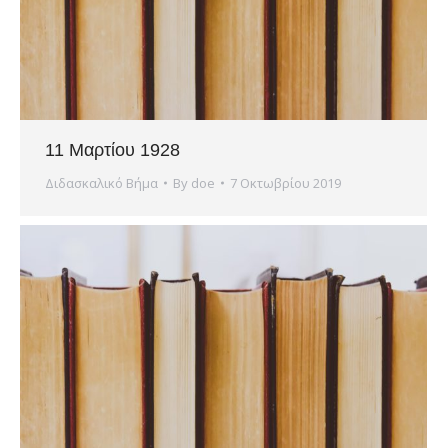
11 Μαρτίου 1928
Διδασκαλικό Βήμα
By
doe
7 Οκτωβρίου 2019