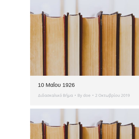
10 Μαΐου 1926
Διδασκαλικό Βήμα
By
doe
2 Οκτωβρίου 2019