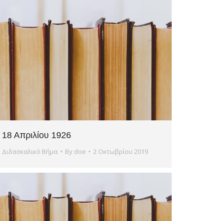
18 Απριλίου 1926
Διδασκαλικό Βήμα
By
doe
2 Οκτωβρίου 2019