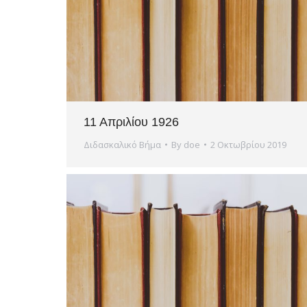
11 Απριλίου 1926
Διδασκαλικό Βήμα
By
doe
2 Οκτωβρίου 2019