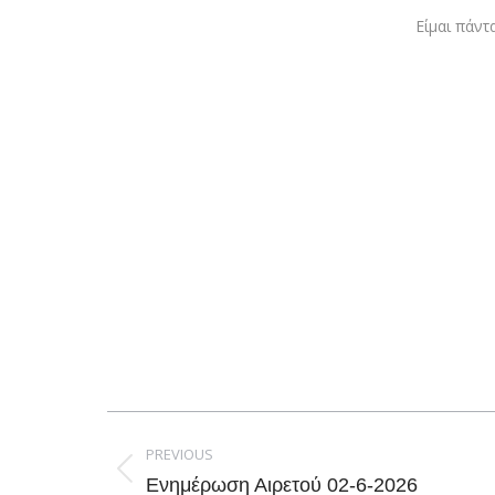
Είμαι πάντ
Post
navigation
PREVIOUS
Previous
Ενημέρωση Αιρετού 02-6-2026