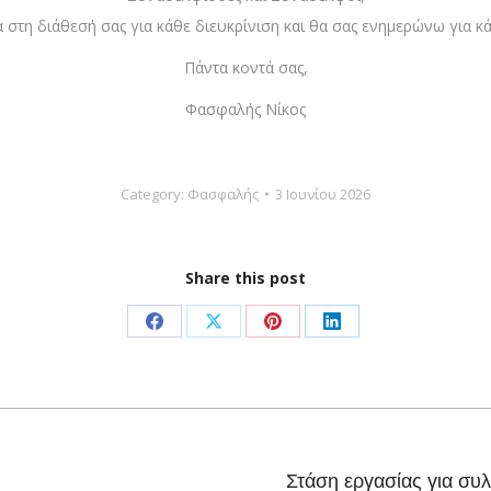
α στη διάθεσή σας για κάθε διευκρίνιση και θα σας ενημερώνω για κά
Πάντα κοντά σας,
Φασφαλής Νίκος
Category:
Φασφαλής
3 Ιουνίου 2026
Share this post
Share
Share
Share
Share
on
on
on
on
Facebook
X
Pinterest
LinkedIn
Next
Στάση εργασίας για συ