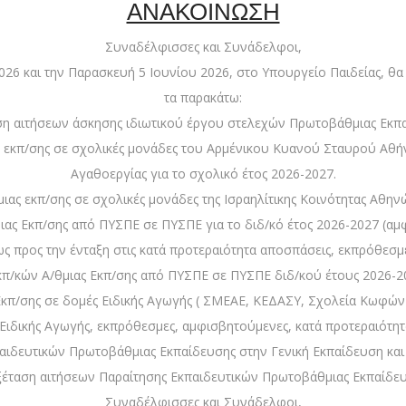
ΑΝΑΚΟΙΝΩΣΗ
Συναδέλφισσες και Συνάδελφοι,
26 και την Παρασκευή 5 Ιουνίου 2026, στο Υπουργείο Παιδείας, θα
τα παρακάτω:
αση αιτήσεων άσκησης ιδιωτικού έργου στελεχών Πρωτοβάθμιας Εκπα
 εκπ/σης σε σχολικές μονάδες του Αρμένικου Κυανού Σταυρού Αθήνας
Αγαθοεργίας για το σχολικό έτος 2026-2027.
ας εκπ/σης σε σχολικές μονάδες της Ισραηλίτικης Κοινότητας Αθηνώ
ιας Εκπ/σης από ΠΥΣΠΕ σε ΠΥΣΠΕ για το διδ/κό έτος 2026-2027 (αμ
ς προς την ένταξη στις κατά προτεραιότητα αποσπάσεις, εκπρόθεσμε
π/κών Α/θμιας Εκπ/σης από ΠΥΣΠΕ σε ΠΥΣΠΕ διδ/κού έτους 2026-202
κπ/σης σε δομές Ειδικής Αγωγής ( ΣΜΕΑΕ, ΚΕΔΑΣΥ, Σχολεία Κωφών-
ιδικής Αγωγής, εκπρόθεσμες, αμφισβητούμενες, κατά προτεραιότητ
αιδευτικών Πρωτοβάθμιας Εκπαίδευσης στην Γενική Εκπαίδευση και 
Εξέταση αιτήσεων Παραίτησης Εκπαιδευτικών Πρωτοβάθμιας Εκπαίδευ
Συναδέλφισσες και Συνάδελφοι,