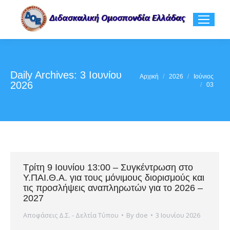
Daily Archives:
3 Ιουνίου
You are here:
Αρχική
2026
Ιούνιος
2026
03
Τρίτη 9 Ιουνίου 13:00 – Συγκέντρωση στο
Υ.ΠΑΙ.Θ.Α. για τους μόνιμους διορισμούς και
τις προσλήψεις αναπληρωτών για το 2026 –
2027
Αποφάσεις Δ.Σ. - Δελτία Τύπου
By
doe
3 Ιουνίου 2026