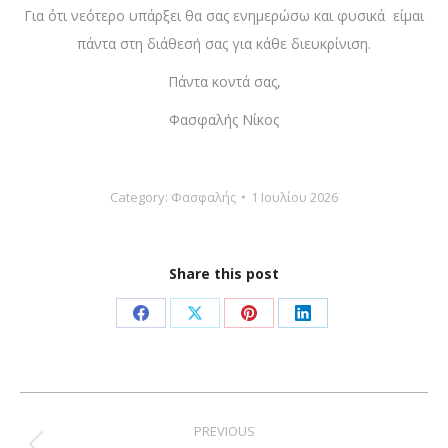
Για ότι νεότερο υπάρξει θα σας ενημερώσω και φυσικά είμαι
πάντα στη διάθεσή σας για κάθε διευκρίνιση.
Πάντα κοντά σας,
Φασφαλής Νίκος
Category:
Φασφαλής
1 Ιουλίου 2026
Share this post
Share
Share
Share
Share
on
on
on
on
Facebook
X
Pinterest
LinkedIn
Post
navigation
PREVIOUS