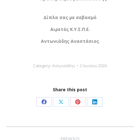
Δίπλα σας με σεβασμό
Αιρετός Κ.Υ.Σ.Π.Ε.
Αντωνιάδης Αναστάσιος
Category:
Αντωνιάδης
2 Ιουνίου 2026
Share this post
Share
Share
Share
Share
on
on
on
on
Facebook
X
Pinterest
LinkedIn
Post
PREVIOUS