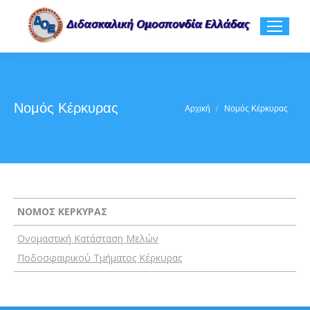
Νομός Κέρκυρας
You are here:
Αρχική
Νομός Κέρκυρας
ΝΟΜΟΣ ΚΕΡΚΥΡΑΣ
Ονομαστική Κατάσταση Μελών
Ποδοσφαιρικού Τμήματος Κέρκυρας