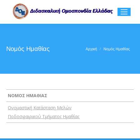
Νομός Ημαθίας
You are here:
Αρχική
Νομός Ημαθίας
ΝΟΜΟΣ ΗΜΑΘΙΑΣ
Ονομαστική Κατάσταση Μελών
Ποδοσφαιρικού Τμήματος Ημαθίας