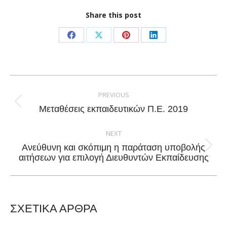
Share this post
Share
Share
Share
Share
on
on
on
on
Facebook
X
Pinterest
LinkedIn
Post
navigation
PREVIOUS
Previous
Μεταθέσεις εκπαιδευτικών Π.Ε. 2019
post:
NEXT
Ανεύθυνη και σκόπιμη η παράταση υποβολής
Next
αιτήσεων για επιλογή Διευθυντών Εκπαίδευσης
post:
ΣΧΕΤΙΚΑ ΑΡΘΡΑ