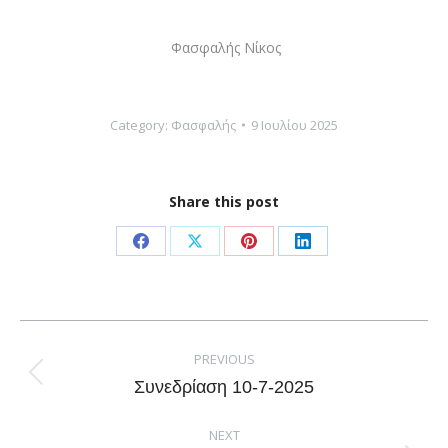
Φασφαλής Νίκος
Category:
Φασφαλής
9 Ιουλίου 2025
Share this post
Share
Share
Share
Share
on
on
on
on
Facebook
X
Pinterest
LinkedIn
Post
navigation
PREVIOUS
Previous
Συνεδρίαση 10-7-2025
post:
NEXT