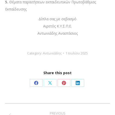
5.
Θέματα παραιτήσεων εκπαιδευτικών Πρωτοβάθμιας
Εκπαίδευσης
Δίπλα σας με σεβασμό
Αιρετός Κ.Υ.Σ.Π.Ε.
Αντωνιάδης Αναστάσιος
Category:
Αντωνιάδης
1 Ιουλίου 2025
Share this post
Share
Share
Share
Share
on
on
on
on
Facebook
X
Pinterest
LinkedIn
Post
navigation
PREVIOUS