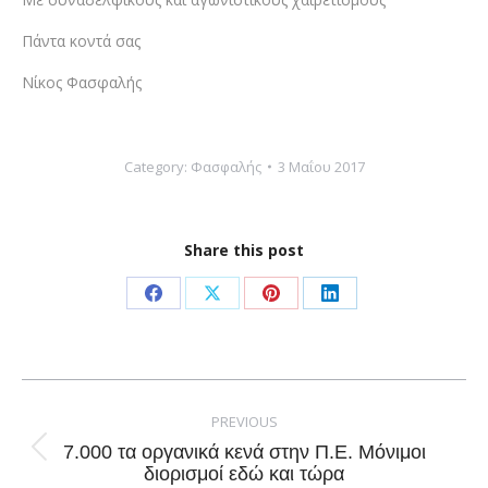
Πάντα κοντά σας
Νίκος Φασφαλής
Category:
Φασφαλής
3 Μαΐου 2017
Share this post
Share
Share
Share
Share
on
on
on
on
Facebook
X
Pinterest
LinkedIn
Post
navigation
PREVIOUS
7.000 τα οργανικά κενά στην Π.Ε. Μόνιμοι
Previous
διορισμοί εδώ και τώρα