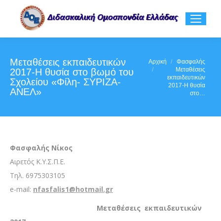
Μεταθέσεις εκπαιδευτικών
You are here:
Αρχική
Φασφαλής
Μεταθέσεις
2017-Η θυσία στο βωμό του
εκπαιδευτικών
Σχολείου «Φίλη- ΣΥΡΙΖΑ-
2017-Η θυσία
ΑΝΕΛ»
στο…
Φασφαλής Νίκος
Αιρετός Κ.Υ.Σ.Π.Ε.
Τηλ. 6975303105
e-mail:
nfasfalis1@hotmail.gr
Μεταθέσεις εκπαιδευτικών