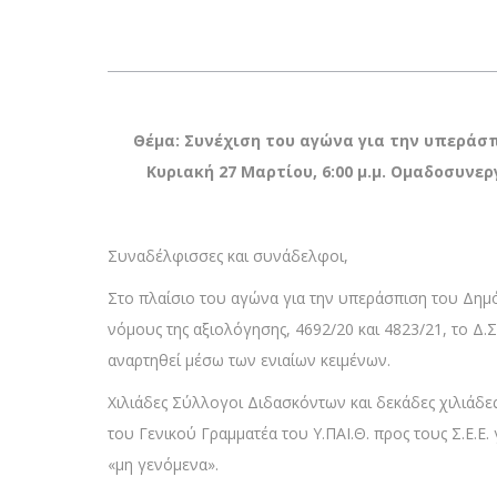
Θέμα: Συνέχιση του αγώνα για την υπεράσ
Κυριακή 27 Μαρτίου, 6:00 μ.μ. Ομαδοσυ
Συναδέλφισσες και συνάδελφοι,
Στο πλαίσιο του αγώνα για την υπεράσπιση του Δημ
νόμους της αξιολόγησης, 4692/20 και 4823/21, το Δ.
αναρτηθεί μέσω των ενιαίων κειμένων.
Χιλιάδες Σύλλογοι Διδασκόντων και δεκάδες χιλιάδες 
του Γενικού Γραμματέα του Υ.ΠΑΙ.Θ. προς τους Σ.Ε.Ε
«μη γενόμενα».