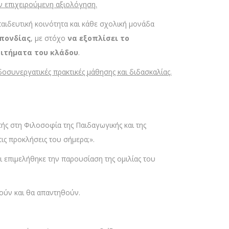
 επιχειρούμενη αξιολόγηση.
ιδευτική κοινότητα και κάθε σχολική μονάδα
σπονδίας
, με στόχο
να
εξοπλίσει το
 αιτήματα του κλάδου
.
οσυνεργατικές πρακτικές μάθησης και διδασκαλίας.
ής στη Φιλοσοφία της Παιδαγωγικής και της
ις προκλήσεις του σήμερα;».
αι επιμελήθηκε την παρουσίαση της ομιλίας του
ούν και θα απαντηθούν.