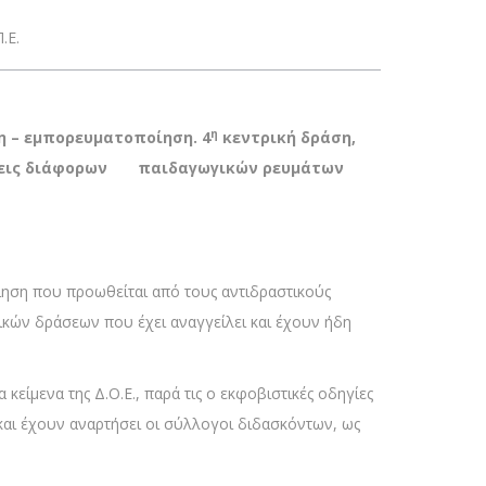
.Ε.
η
η – εμπορευματοποίηση. 4
κεντρική δράση,
γγίσεις διάφορων παιδαγωγικών ρευμάτων
ίηση που προωθείται από τους αντιδραστικούς
ρικών δράσεων που έχει αναγγείλει και έχουν ήδη
κείμενα της Δ.Ο.Ε., παρά τις ο εκφοβιστικές οδηγίες
 και έχουν αναρτήσει οι σύλλογοι διδασκόντων, ως