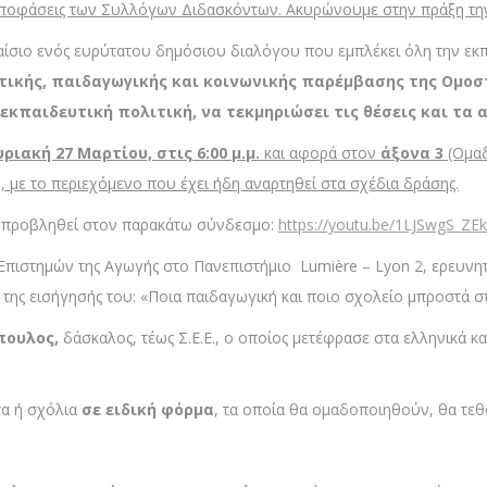
 αποφάσεις των Συλλόγων Διδασκόντων. Ακυρώνουμε στην πράξη την
σιο ενός ευρύτατου δημόσιου διαλόγου που εμπλέκει όλη την εκπα
ικής, παιδαγωγικής και κοινωνικής παρέμβασης της Ομο
ιεκπαιδευτική πολιτική, να τεκμηριώσει τις θέσεις και τα
υριακή 27 Μαρτίου, στις 6:00 μ.μ.
και αφορά στον
άξονα 3
(Ομαδ
με το περιεχόμενο που έχει ήδη αναρτηθεί στα σχέδια δράσης.
α προβληθεί στον παρακάτω σύνδεσμο:
https://youtu.be/1LJSwgS_ZEk
Επιστημών της Αγωγής στο Πανεπιστήμιο Lumière – Lyon 2, ερευνητ
της εισήγησής του: «Ποια παιδαγωγική και ποιο σχολείο μπροστά στ
πουλος,
δάσκαλος, τέως Σ.Ε.Ε., ο οποίος μετέφρασε στα ελληνικά κ
τα ή σχόλια
σε ειδική φόρμα
, τα οποία θα ομαδοποιηθούν, θα τεθ