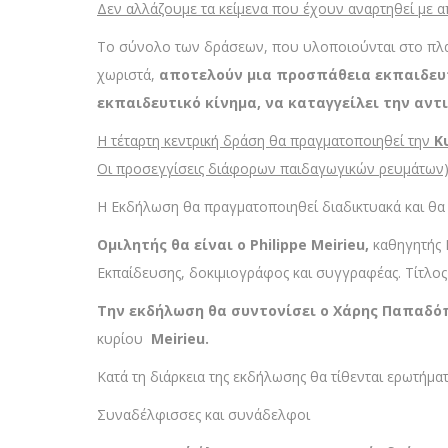
Δεν αλλάζουμε τα κείμενα που έχουν αναρτηθεί με
Το σύνολο των δράσεων, που υλοποιούνται στο πλαί
χωριστά,
αποτελούν μια προσπάθεια εκπαιδευτ
εκπαιδευτικό κίνημα, να καταγγείλει την αντ
Η τέταρτη κεντρική δράση θα πραγματοποιηθεί την
Κ
Οι προσεγγίσεις διάφορων παιδαγωγικών ρευμάτων), 
Η Εκδήλωση θα πραγματοποιηθεί διαδικτυακά και θ
Ομιλητής θα είναι ο
Philippe
Meirieu
,
καθηγητής 
Εκπαίδευσης, δοκιμιογράφος και συγγραφέας. Τίτλος 
Την εκδήλωση θα συντονίσει ο Χάρης Παπαδό
κυρίου
Meirieu
.
Κατά τη διάρκεια της εκδήλωσης θα τίθενται ερωτήμα
Συναδέλφισσες και συνάδελφοι