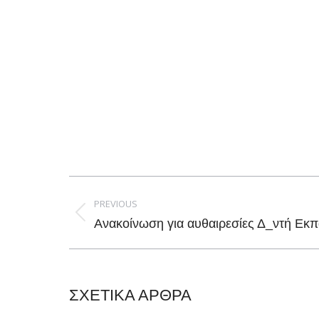
Post
navigation
PREVIOUS
Previous
Ανακοίνωση για αυθαιρεσίες Δ_ντή Εκ
post:
ΣΧΕΤΙΚΑ ΑΡΘΡΑ