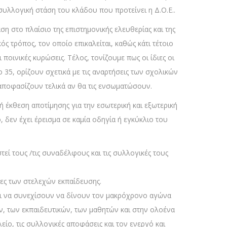
υλλογική στάση του κλάδου που προτείνει η Δ.Ο.Ε..
η στο πλαίσιο της επιστημονικής ελευθερίας και της
 τρόπος, τον οποίο επικαλείται, καθώς κάτι τέτοιο
οινικές κυρώσεις. Τέλος, τονίζουμε πως οι ίδιες οι
ο 35, ορίζουν σχετικά με τις αναρτήσεις των σχολικών
 αποφασίζουν τελικά αν θα τις ενσωματώσουν.
 έκθεση αποτίμησης για την εσωτερική και εξωτερική
 δεν έχει έρεισμα σε καμία οδηγία ή εγκύκλιο του
τεί τους /τις συναδέλφους και τις συλλογικές τους
σίες των στελεχών εκπαίδευσης.
αι να συνεχίσουν να δίνουν τον μακρόχρονο αγώνα
ν, των εκπαιδευτικών, των μαθητών και στην ολοένα
ο, τις συλλογικές αποφάσεις και τον ενεργό και