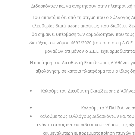
Διδασκόντων και να αναρτήσουν στην ηλεκτρονική π
Του απαντάμε ότι από τη στιγμή που ο Σύλλογος Διδ
ελευθερίας διατύπωσης απόψεως, που διαθέτει, δεν
θα σήμαινε, υπέρβαση των αρμοδιοτήτων που τους πα
διατάξεις του νόμου 4692/2020 (του οποίου η Δ.Ο.Ε. 
μονάδων ότι μόνον ο Σ.Ε.Ε. έχει αρμοδιότητ
Η απαίτηση του Διευθυντή Εκπαίδευσης Δ΄ Αθήνας γι
αξιολόγηση, σε κάποια πλατφόρμα που ο ίδιος δημ
Καλούμε τον Διευθυντή Εκπαίδευσης Δ΄ Αθήνας ν
Καλούμε το Υ.ΠΑΙ.Θ.Α. να α
Καλούμε τους Συλλόγους Διδασκόντων και τους
ενάντια στους αντιεκπαιδευτικούς νόμους της α
και μεγαλύτερη εμπορευματοποίηση πτυχών της