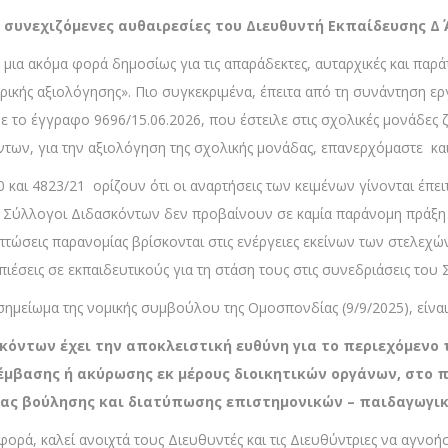
ς συνεχιζόμενες αυθαιρεσίες του Διευθυντή Εκπαίδευσης Δ΄
ια μια ακόμα φορά δημοσίως για τις απαράδεκτες, αυταρχικές και πα
ερικής αξιολόγησης». Πιο συγκεκριμένα, έπειτα από τη συνάντηση ερ
με το έγγραφο 9696/15.06.2026, που έστειλε στις σχολικές μονάδες
ων, για την αξιολόγηση της σχολικής μονάδας, επανερχόμαστε και
αι 4823/21 ορίζουν ότι οι αναρτήσεις των κειμένων γίνονται έπειτ
 Σύλλογοι Διδασκόντων δεν προβαίνουν σε καμία παράνομη πράξη
ιπτώσεις παρανομίας βρίσκονται στις ενέργειες εκείνων των στελεχώ
πιέσεις σε εκπαιδευτικούς για τη στάση τους στις συνεδριάσεις το
ημείωμα της νομικής συμβούλου της Ομοσπονδίας (9/9/2025), είνα
κόντων έχει την αποκλειστική ευθύνη για το περιεχόμενο
μβασης ή ακύρωσης εκ μέρους διοικητικών οργάνων, στο 
ίας βούλησης και διατύπωσης επιστημονικών – παιδαγωγι
φορά, καλεί ανοιχτά τους Διευθυντές και τις Διευθύντριες να αγν