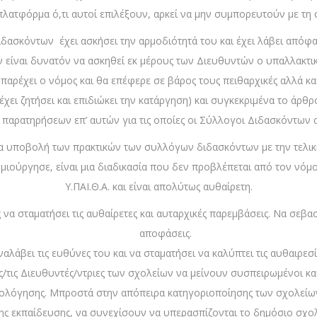
λατφόρμα ό,τι αυτοί επιλέξουν, αρκεί να μην συμπορευτούν με τη σ
ασκόντων έχει ασκήσει την αρμοδιότητά του και έχει λάβει απόφασ
 είναι δυνατόν να ασκηθεί εκ μέρους των Διευθυντών ο υπαλλακτικός
ρέχει ο νόμος και θα επέφερε σε βάρος τους πειθαρχικές αλλά και π
έχει ζητήσει και επιδιώκει την κατάργηση) και συγκεκριμένα το άρθρ
α παρατηρήσεων επ’ αυτών για τις οποίες οι Σύλλογοι Διδασκόντων
α υποβολή των πρακτικών των συλλόγων διδασκόντων με την τελική
ιούργησε, είναι μια διαδικασία που δεν προβλέπεται από τον νόμο,
Υ.ΠΑΙ.Θ.Α. και είναι απολύτως αυθαίρετη.
α σταματήσει τις αυθαίρετες και αυταρχικές παρεμβάσεις. Να σεβασ
αποφάσεις.
ναλάβει τις ευθύνες του και να σταματήσει να καλύπτει τις αυθαιρε
/τις Διευθυντές/ντριες των σχολείων να μείνουν συσπειρωμένοι κ
ξιολόγησης. Μπροστά στην απόπειρα κατηγοριοποίησης των σχολείω
 εκπαίδευσης, να συνεχίσουν να υπερασπίζονται το δημόσιο σχολεί