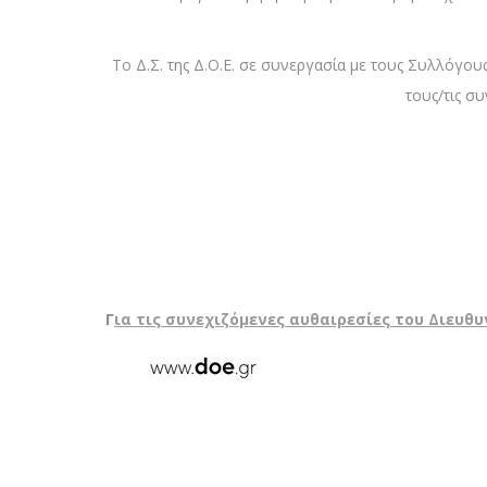
Το Δ.Σ. της Δ.Ο.Ε. σε συνεργασία με τους Συλλόγους
τους/τις σ
Γ
ια τις συνεχιζόμενες αυθαιρεσίες του Διευθυ