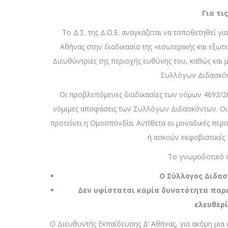
Για τι
Το Δ.Σ. της Δ.Ο.Ε. αναγκάζεται να τοποθετηθεί γ
Αθήνας στην διαδικασία της «εσωτερικής και εξωτ
Διευθύντριες της περιοχής ευθύνης του, καθώς και 
Συλλόγων Διδασκόντ
Οι προβλεπόμενες διαδικασίες των νόμων 4692/20 κ
νόμιμες αποφάσεις των Συλλόγων Διδασκόντων. Οι
προτείνει η Ομοσπονδία. Αντίθετα οι μοναδικές περ
ή ασκούν εκφοβιστικές 
Το γνωμοδοτικό σ
Ο Σύλλογος Διδασ
Δεν υφίσταται καμία δυνατότητα παρέ
ελευθερ
Ο Διευθυντής Εκπαίδευσης Δ’ Αθήνας, για ακόμη μια 