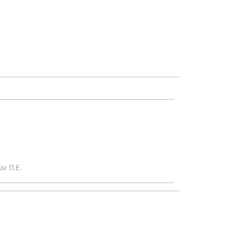
ν Π.Ε.