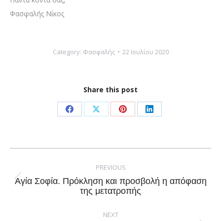
Φασφαλής Νίκος
Category:
Φασφαλής
22 Ιουλίου 2020
Share this post
Share
Share
Share
Share
on
on
on
on
Facebook
X
Pinterest
LinkedIn
Post
navigation
PREVIOUS
Αγία Σοφία. Πρόκληση και προσβολή η απόφαση
Previous
της μετατροπής
post:
NEXT