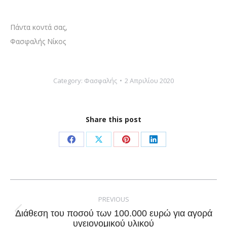
Πάντα κοντά σας,
Φασφαλής Νίκος­­
Category:
Φασφαλής
2 Απριλίου 2020
Share this post
Share
Share
Share
Share
on
on
on
on
Facebook
X
Pinterest
LinkedIn
Post
navigation
PREVIOUS
Διάθεση του ποσού των 100.000 ευρώ για αγορά
Previous
υγειονομικού υλικού