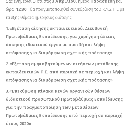
Σας ενημερώνω ότι στις
3 Απριλί
ου
,
ημέρα
Παρασκευή
και
ώρα
12:30
θα πραγματοποιηθεί συνεδρίαση του Κ.Υ.Σ.Π.Ε με
τα εξής θέματα ημερήσιας διάταξης:
1.«
Εξέταση αίτησης εκπαιδευτικού, Διευθυντή
Πρωτοβάθμιας Εκπαίδευσης, για χορήγηση άδειας
άσκησης ιδιωτικού έργου με αμοιβή και λήψη
απόφασης για διαμόρφωση σχετικής πρότασης»
2.«Εξέταση αμφισβητούμενων αιτήσεων μετάθεσης
εκπαιδευτικών Π.Ε. από περιοχή σε περιοχή και
λήψη
απόφασης για διαμόρφωση σχετικής πρότασης»
3.«
Επικύρωση πίνακα κενών οργανικών θέσεων
διδακτικού προσωπικού Πρωτοβάθμιας Εκπαίδευσης
για την πραγματοποίηση των μεταθέσεων
Πρωτοβάθμιας Εκπαίδευσης από περιοχή σε περιοχή
έτους 2020
»