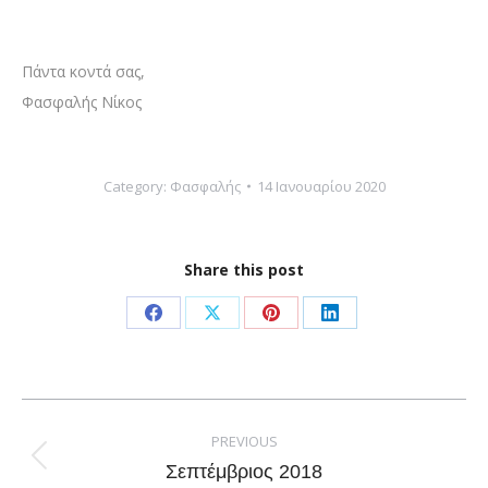
Πάντα κοντά σας,
Φασφαλής Νίκος­­
Category:
Φασφαλής
14 Ιανουαρίου 2020
Share this post
Share
Share
Share
Share
on
on
on
on
Facebook
X
Pinterest
LinkedIn
Post
navigation
PREVIOUS
Previous
Σεπτέμβριος 2018