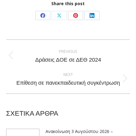
Share this post
Share
Share
Share
Share
on
on
on
on
Facebook
X
Pinterest
LinkedIn
Post
navigation
PREVIOUS
Previous
Δράσεις ΔΟΕ σε ΔΕΘ 2024
post:
NEXT
Next
Επίθεση σε πανεκπαιδευτική συγκέντρωση
post:
ΣΧΕΤΙΚΑ ΑΡΘΡΑ
Ανακοίνωση 3 Αυγούστου 2026 –