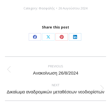
Category:
Φασφαλής
26 Αυγούστου 2024
Share this post
Share
Share
Share
Share
on
on
on
on
Facebook
X
Pinterest
LinkedIn
Post
navigation
PREVIOUS
Previous
Ανακοίνωση 26/8/2024
post:
NEXT
Next
Δικαίωμα αναδρομικών μεταθέσεων νεοδιορίστων
post: