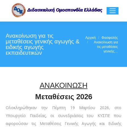
Ανακοίνωση για τις
You are here:
Αρχική
Φασφαλής
μεταθέσεις γενικής αγωγής &
Ανακοίνωση για
ειδικής αγωγής
τις μεταθέσεις
γενικής…
εκπαιδευτικών
ΑΝΑΚΟΙΝΩΣΗ
Μεταθέσεις 2026
Ολοκληρώθηκαν την Πέμπτη 19 Μαρτίου 2026, στο
Υπουργείο Παιδείας, οι συνεδριάσεις του ΚΥΣΠΕ που
αφορούσαν τις Μεταθέσεις Γενικής Αγωγής και Ειδικής