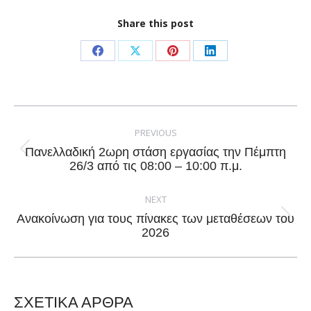
Share this post
Share
Share
Share
Share
on
on
on
on
Facebook
X
Pinterest
LinkedIn
Post
navigation
PREVIOUS
Πανελλαδική 2ωρη στάση εργασίας την Πέμπτη
Previous
26/3 από τις 08:00 – 10:00 π.μ.
post:
NEXT
Ανακοίνωση για τους πίνακες των μεταθέσεων του
Next
2026
post:
ΣΧΕΤΙΚΑ ΑΡΘΡΑ