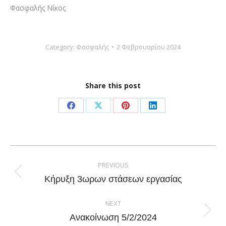
Φασφαλής Νίκος
Category:
Φασφαλής
2 Φεβρουαρίου 2024
Share this post
Share
Share
Share
Share
on
on
on
on
Facebook
X
Pinterest
LinkedIn
Post
navigation
PREVIOUS
Previous
Κήρυξη 3ωρων στάσεων εργασίας
post:
NEXT
Next
Ανακοίνωση 5/2/2024