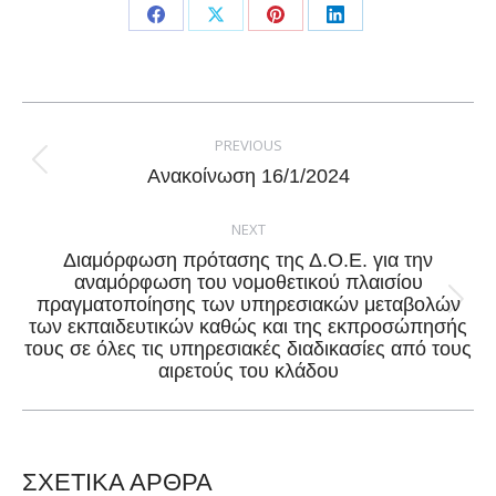
Share
Share
Share
Share
on
on
on
on
Facebook
X
Pinterest
LinkedIn
Post
navigation
PREVIOUS
Previous
Ανακοίνωση 16/1/2024
post:
NEXT
Διαμόρφωση πρότασης της Δ.Ο.Ε. για την
αναμόρφωση του νομοθετικού πλαισίου
πραγματοποίησης των υπηρεσιακών μεταβολών
Next
των εκπαιδευτικών καθώς και της εκπροσώπησής
post:
τους σε όλες τις υπηρεσιακές διαδικασίες από τους
αιρετούς του κλάδου
ΣΧΕΤΙΚΑ ΑΡΘΡΑ