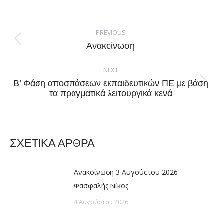
Facebook
X
Pinterest
LinkedIn
Post
navigation
PREVIOUS
Previous
Ανακοίνωση
post:
NEXT
Β’ Φάση αποσπάσεων εκπαιδευτικών ΠΕ με βάση
Next
τα πραγματικά λειτουργικά κενά
post:
ΣΧΕΤΙΚΑ ΑΡΘΡΑ
Ανακοίνωση 3 Αυγούστου 2026 –
Φασφαλής Νίκος
4 Αυγούστου 2026