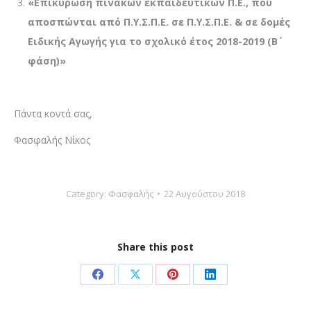
«Επικύρωση πινάκων
εκπαιδευτικών Π.Ε., που
αποσπώνται
από Π.Υ.Σ.Π.Ε. σε Π.Υ.Σ.Π.Ε. & σε δομές
Ειδικής Αγωγής
για το σχολικό έτος 2018-2019 (Β΄
φάση)»
Πάντα κοντά σας,
Φασφαλής Νίκος­­
Category:
Φασφαλής
22 Αυγούστου 2018
Share this post
Share
Share
Share
Share
on
on
on
on