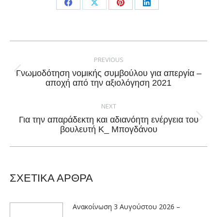
Share
Share
Share
Share
on
on
on
on
Facebook
X
Pinterest
LinkedIn
Post
navigation
PREVIOUS
Γνωμοδότηση νομικής συμβούλου για απεργία –
Previous
αποχή από την αξιολόγηση 2021
post:
NEXT
Για την απαράδεκτη και αδιανόητη ενέργεια του
Next
βουλευτή Κ_ Μπογδάνου
post:
ΣΧΕΤΙΚΑ ΑΡΘΡΑ
Ανακοίνωση 3 Αυγούστου 2026 –