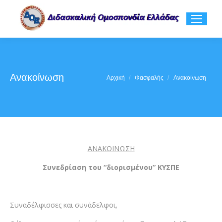
Ανακοίνωση
You are here:
Αρχική
Φασφαλής
Ανακοίνωση
ΑΝΑΚΟΙΝΩΣΗ
Συνεδρίαση του
“διορισμένου”
ΚΥΣΠΕ
Συναδέλφισσες και συνάδελφοι,