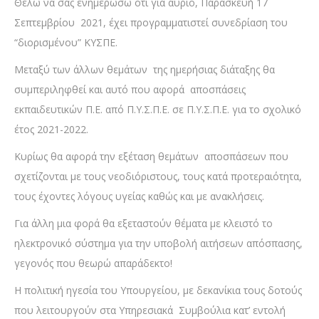
Θέλω να σας ενημερώσω ότι για αύριο, Παρασκευή 17
Σεπτεμβρίου 2021, έχει προγραμματιστεί συνεδρίαση του
“διορισμένου” ΚΥΣΠΕ.
Μεταξύ των άλλων θεμάτων της ημερήσιας διάταξης θα
συμπεριληφθεί και αυτό που αφορά αποσπάσεις
εκπαιδευτικών Π.Ε. από Π.Υ.Σ.Π.Ε. σε Π.Υ.Σ.Π.Ε. για το σχολικό
έτος 2021-2022.
Κυρίως θα αφορά την εξέταση θεμάτων αποσπάσεων που
σχετίζονται με τους νεοδιόριστους, τους κατά προτεραιότητα,
τους έχοντες λόγους υγείας καθώς και με ανακλήσεις.
Για άλλη μια φορά θα εξεταστούν θέματα με κλειστό το
ηλεκτρονικό σύστημα για την υποβολή αιτήσεων απόσπασης,
γεγονός που θεωρώ απαράδεκτο!
Η πολιτική ηγεσία του Υπουργείου, με δεκανίκια τους δοτούς
που λειτουργούν στα Υπηρεσιακά Συμβούλια κατ’ εντολή