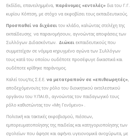
Εκδίδει, επανειλημμένα,
παράνομες «εντολές»
δια του Γ.Γ.
κυρίου Κόπτση, με στόχο να εκφοβίσει τους εκπαιδευτικούς.
Προσπαθεί να διχάσει
τον κλάδο, καλώντας στελέχη της
εκπαίδευσης να παρανομήσουν, αγνοώντας αποφάσεις των
Συλλόγων Διδασκόντων.
Διώκει
εκπαιδευτικούς που
συμμετείχαν σε νόμιμα κηρυγμένο αγώνα των Συλλόγων
τους κατά του οποίου ουδέποτε προσέφυγε δικαστικά και
ουδέποτε κρίθηκε παράνομος.
Καλεί τους/τις Σ.Ε.Ε.
να μετατραπούν σε «επιθεωρητές»
,
αποδεχόμενοι/ες τον ρόλο του διοικητικού εκτελεστικού
οργάνου του Υ.ΠΑΙ.Θ., αγνοώντας τον παιδαγωγικό τους
ρόλο καθιστώντας τον «Μη Γενόμενο» .
Πολιτική και τακτικές εκφοβισμού, πιέσεων,
εμπορευματοποίησης της παιδείας και κατηγοριοποίησης των
σχολείων που άφησε και αφήνει υγειονομικά ανοχύρωτα, με