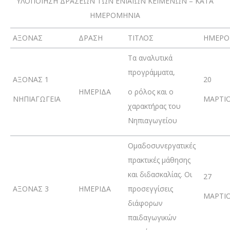
ΥΛΟΠΟΙΗΣΗ ΔΡΑΣΕΩΝ ΤΩΝ ΕΝΙΑΙΩΝ ΚΕΙΜΕΝΩΝ – ΚΑΤΑ
ΗΜΕΡΟΜΗΝΙΑ
ΑΞΟΝΑΣ
ΔΡΑΣΗ
ΤΙΤΛΟΣ
ΗΜΕΡΟ
Τα αναλυτικά
προγράμματα,
ΑΞΟΝΑΣ 1
20
ΗΜΕΡΙΔΑ
ο ρόλος και ο
ΝΗΠΙΑΓΩΓΕΙΑ
ΜΑΡΤΙ
χαρακτήρας του
Νηπιαγωγείου
Ομαδοσυνεργατικές
πρακτικές μάθησης
και διδασκαλίας. Οι
27
ΑΞΟΝΑΣ 3
ΗΜΕΡΙΔΑ
προσεγγίσεις
ΜΑΡΤΙ
διάφορων
παιδαγωγικών