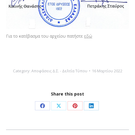
Για το κατέβασμα του αρχείου πατήστε
εδώ
Category:
Αποφάσεις Δ.Σ. - Δελτία Τύπου
16 Μαρτίου 2022
Share this post
Share
Share
Share
Share
on
on
on
on
Facebook
X
Pinterest
LinkedIn
Post