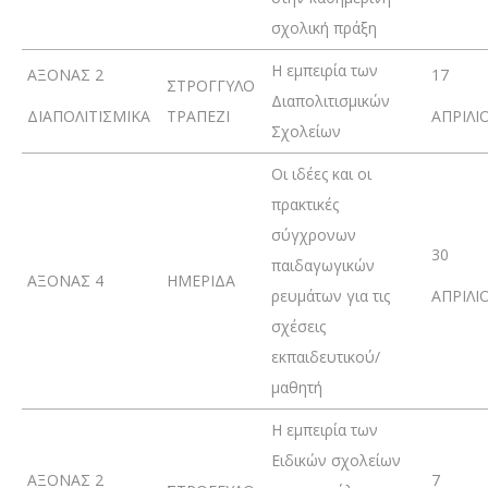
σχολική πράξη
Η εμπειρία των
ΑΞΟΝΑΣ 2
17
ΣΤΡΟΓΓΥΛΟ
Διαπολιτισμικών
ΔΙΑΠΟΛΙΤΙΣΜΙΚΑ
ΤΡΑΠΕΖΙ
ΑΠΡΙΛΙ
Σχολείων
Οι ιδέες και οι
πρακτικές
σύγχρονων
30
παιδαγωγικών
ΑΞΟΝΑΣ 4
ΗΜΕΡΙΔΑ
ρευμάτων για τις
ΑΠΡΙΛΙ
σχέσεις
εκπαιδευτικού/
μαθητή
Η εμπειρία των
Ειδικών σχολείων
ΑΞΟΝΑΣ 2
7