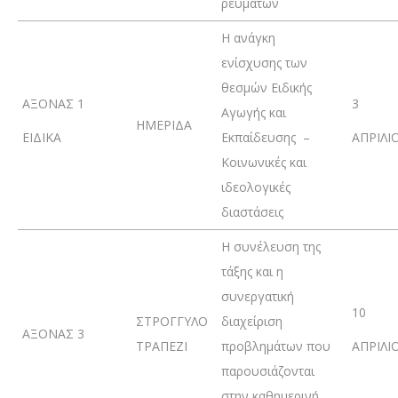
ρευμάτων
Η ανάγκη
ενίσχυσης των
θεσμών Ειδικής
ΑΞΟΝΑΣ 1
3
Αγωγής και
ΗΜΕΡΙΔΑ
ΕΙΔΙΚΑ
Εκπαίδευσης –
ΑΠΡΙΛΙ
Κοινωνικές και
ιδεολογικές
διαστάσεις
Η συνέλευση της
τάξης και η
συνεργατική
10
ΣΤΡΟΓΓΥΛΟ
διαχείριση
ΑΞΟΝΑΣ 3
ΤΡΑΠΕΖΙ
προβλημάτων που
ΑΠΡΙΛΙ
παρουσιάζονται
στην καθημερινή