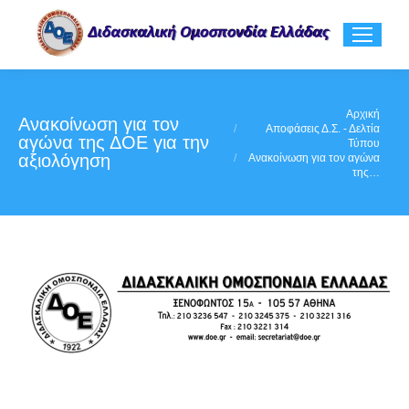
You are here:
Αρχική
Ανακοίνωση για τον
Αποφάσεις Δ.Σ. - Δελτία
αγώνα της ΔΟΕ για την
Τύπου
αξιολόγηση
Ανακοίνωση για τον αγώνα
της…