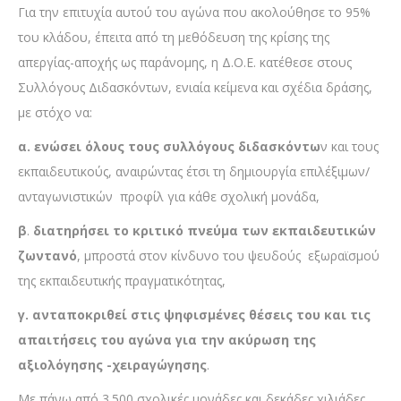
Για την επιτυχία αυτού του αγώνα που ακολούθησε το 95%
του κλάδου, έπειτα από τη μεθόδευση της κρίσης της
απεργίας-αποχής ως παράνομης, η Δ.Ο.Ε. κατέθεσε στους
Συλλόγους Διδασκόντων, ενιαία κείμενα και σχέδια δράσης,
με στόχο να:
α. ενώσει όλους τους συλλόγους διδασκόντω
ν και τους
εκπαιδευτικούς, αναιρώντας έτσι τη δημιουργία επιλέξιμων/
ανταγωνιστικών προφίλ για κάθε σχολική μονάδα,
β
.
διατηρήσει το κριτικό πνεύμα των εκπαιδευτικών
ζωντανό
, μπροστά στον κίνδυνο του ψευδούς εξωραϊσμού
της εκπαιδευτικής πραγματικότητας,
γ.
ανταποκριθεί στις ψηφισμένες θέσεις του και τις
απαιτήσεις του αγώνα για την ακύρωση της
αξιολόγησης -χειραγώγησης
.
Με πάνω από 3.500 σχολικές μονάδες και δεκάδες χιλιάδες