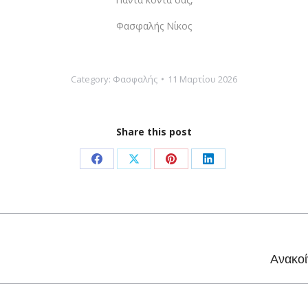
Φασφαλής Νίκος
Category:
Φασφαλής
11 Μαρτίου 2026
Share this post
Share
Share
Share
Share
on
on
on
on
Facebook
X
Pinterest
LinkedIn
Next
Ανακοί
post: