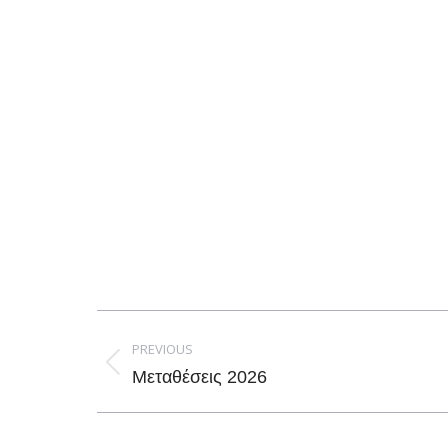
Post
navigation
PREVIOUS
Previous
Μεταθέσεις 2026
post: