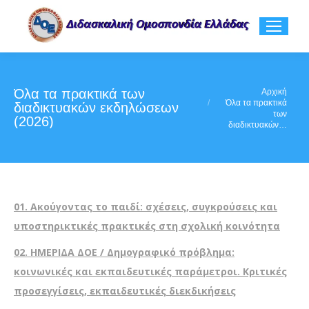
Όλα τα πρακτικά των
You are here:
Αρχική
Όλα τα πρακτικά
διαδικτυακών εκδηλώσεων
των
(2026)
διαδικτυακών…
01.
Ακούγοντας το παιδί: σχέσεις, συγκρούσεις και
υποστηρικτικές πρακτικές στη σχολική κοινότητα
02.
ΗΜΕΡΙΔΑ ΔΟΕ / Δημογραφικό πρόβλημα:
κοινωνικές και εκπαιδευτικές παράμετροι. Κριτικές
προσεγγίσεις, εκπαιδευτικές διεκδικήσεις