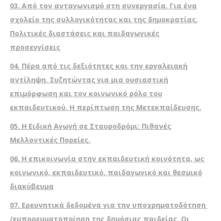
03.
Από τον ανταγωνισμό στη συνεργασία. Για ένα
σχολείο της συλλογικότητας και της δημοκρατίας.
Πολιτικές διαστάσεις και παιδαγωγικές
προσεγγίσεις
04.
Πέρα από τις δεξιότητες και την εργαλειακή
αντίληψη. Συζητώντας για μια ουσιαστική
επιμόρφωση και τον κοινωνικό ρόλο του
εκπαιδευτικού. Η περίπτωση της Μετεκπαίδευσης.
05.
Η Ειδική Αγωγή σε Σταυροδρόμι: Πιθανές
Μελλοντικές Πορείες
.
06.
Η επικοινωνία στην εκπαιδευτική κοινότητα, ως
κοινωνικό, εκπαιδευτικό, παιδαγωγικό και θεσμικό
διακύβευμα
07.
Ερευνητικά δεδομένα για την υποχρηματοδότηση
/εμπορευματοποίηση της δημόσιας παιδείας. Οι