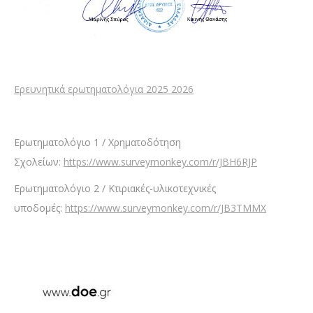
Ερευνητικά ερωτηματολόγια 2025 2026
Ερωτηματολόγιο 1 / Χρηματοδότηση
Σχολείων:
https://www.surveymonkey.com/r/JBH6RJP
Ερωτηματολόγιο 2 / Κτιριακές-υλικοτεχνικές
υποδομές:
https://www.surveymonkey.com/r/JB3TMMX