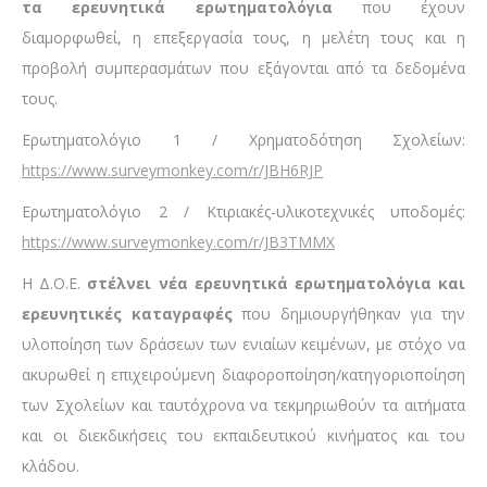
τα ερευνητικά ερωτηματολόγια
που έχουν
διαμορφωθεί, η επεξεργασία τους, η μελέτη τους και η
προβολή συμπερασμάτων που εξάγονται από τα δεδομένα
τους.
Ερωτηματολόγιο 1 / Χρηματοδότηση Σχολείων:
https://www.surveymonkey.com/r/JBH6RJP
Ερωτηματολόγιο 2 / Κτιριακές-υλικοτεχνικές υποδομές:
https://www.surveymonkey.com/r/JB3TMMX
Η Δ.Ο.Ε.
στέλνει νέα ερευνητικά ερωτηματολόγια και
ερευνητικές καταγραφές
που δημιουργήθηκαν για την
υλοποίηση των δράσεων των ενιαίων κειμένων, με στόχο να
ακυρωθεί η επιχειρούμενη διαφοροποίηση/κατηγοριοποίηση
των Σχολείων και ταυτόχρονα να τεκμηριωθούν τα αιτήματα
και οι διεκδικήσεις του εκπαιδευτικού κινήματος και του
κλάδου.