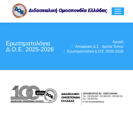
You are here:
Αρχική
Eρωτηματολόγια
Αποφάσεις Δ.Σ. - Δελτία Τύπου
Δ.Ο.Ε. 2025-2026
Eρωτηματολόγια Δ.Ο.Ε. 2025-2026