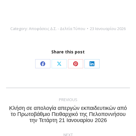
Category:
Αποφάσεις Δ.Σ. - Δελτία Τύπου
23 Ιανουαρίου 2026
Share this post
Share
Share
Share
Share
on
on
on
on
Facebook
X
Pinterest
LinkedIn
Post
navigation
PREVIOUS
Κλήση σε απολογία απεργών εκπαιδευτικών από
Previous
το Πρωτοβάθμιο Πειθαρχικό της Πελοποννήσου
την Τετάρτη 21 Ιανουαρίου 2026
post:
NEXT