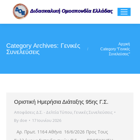
You are here:
Αρχική
Category Archives:
Γενικές
Category "Γενικές
Συνελεύσεις
Συνελεύσεις"
Οριστική Ημερήσια Διάταξης 95ης Γ.Σ.
Αποφάσεις Δ.Σ. - Δελτία Τύπου
,
Γενικές Συνελεύσεις
By
doe
17 Ιουνίου 2026
Αρ. Πρωτ. 1164 Αθήνα 16/6/2026 Προς Τους