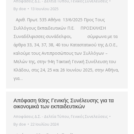
Αποφάσεις Δ.Σ. - Δελτία Τύπου
,
Γενικές Συνελεύσεις
By
doe
13 Ιουνίου 2025
Αριθ. Πρωτ. 535 Αθήνα 13/6/2025 Προς Τους
Συλλόγους Εκπαιδευτικών Π.Ε. ΠΡΟΣΚΛΗΣΗ
Συναδέλφισσες-συνάδελφοι, σύμφωνα με τα
άρθρα 33, 34, 37, 38, 40 του Καταστατικού της Δ.Ο.Ε.,
καλούμε τους Αντιπροσώπους των Συλλόγων –
Μελών της, στην 94η Τακτική Γενική Συνέλευση του
Κλάδου, στις 24, 25 και 26 Ιουνίου 2025, στην Αθήνα,
για…
Απόφαση 93ης Γενικής Συνέλευσης για τα
οικονομικά των εκπαιδευτικών
Αποφάσεις Δ.Σ. - Δελτία Τύπου
,
Γενικές Συνελεύσεις
By
doe
22 Ιουλίου 2024