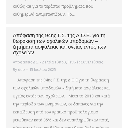
καθώς και για τα τεράστια προβλήματα που
καθημερινά αντιμετωπίζουν. Το…
Απόφαση της 94ης Γ.Σ. της Δ.Ο.Ε. για τη
θωράκιση των σχολικών υποδομών –
ζητήματα ασφάλειας και υγείας εντός των
σχολείων
Αποφάσεις Δ.Σ. - Δελτία Τύπου
,
Γενικές Συνελεύσεις
By
doe
15 Ιουλίου 2025
Απόφαση της 94ης Γ.Σ. της Δ.Ο.Ε.για τη θωράκιση
των σχολικών υποδομών – ζητήματα ασφάλειας και
υγείας εντός των σχολείων. Μετά το 2010 και κατά
την περίοδο των μνημονίων, οι δαπάνες για την
εκπαίδευση από τον κρατικό προϋπολογισμό
μειώθηκαν κατά 35% και δεν αναπληρώθηκαν ποτέ,
ούτε στις μέρες μας βέβαια, που θριαμβολογούν τα…