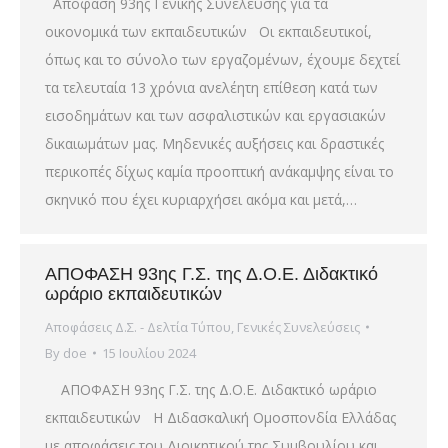
Απόφαση 93ης Γενικής Συνέλευσης για τα
οικονομικά των εκπαιδευτικών Οι εκπαιδευτικοί,
όπως και το σύνολο των εργαζομένων, έχουμε δεχτεί
τα τελευταία 13 χρόνια ανελέητη επίθεση κατά των
εισοδημάτων και των ασφαλιστικών και εργασιακών
δικαιωμάτων μας. Μηδενικές αυξήσεις και δραστικές
περικοπές δίχως καμία προοπτική ανάκαμψης είναι το
σκηνικό που έχει κυριαρχήσει ακόμα και μετά,…
ΑΠΟΦΑΣΗ 93ης Γ.Σ. της Δ.Ο.Ε. Διδακτικό
ωράριο εκπαιδευτικών
Αποφάσεις Δ.Σ. - Δελτία Τύπου
,
Γενικές Συνελεύσεις
By
doe
15 Ιουλίου 2024
ΑΠΟΦΑΣΗ 93ης Γ.Σ. της Δ.Ο.Ε. Διδακτικό ωράριο
εκπαιδευτικών Η Διδασκαλική Ομοσπονδία Ελλάδας
με αποφάσεις του Διοικητικού της Συμβουλίου και