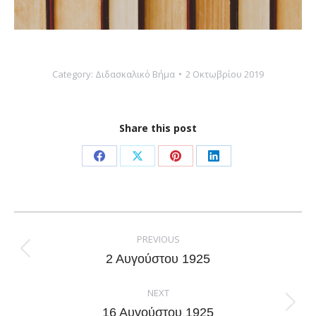
Category:
Διδασκαλικό Βήμα
2 Οκτωβρίου 2019
Share this post
Share
Share
Share
Share
on
on
on
on
Facebook
X
Pinterest
LinkedIn
Post
navigation
PREVIOUS
Previous
2 Αυγούστου 1925
post:
NEXT
Next
16 Αυγούστου 1925