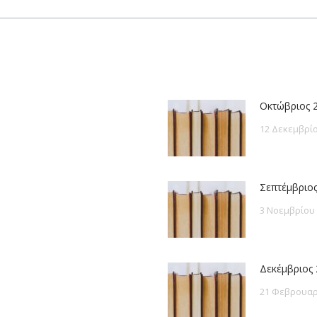
post:
Οκτώβριος 
12 Δεκεμβρίο
Σεπτέμβριος
3 Νοεμβρίου
Δεκέμβριος 
21 Φεβρουαρ