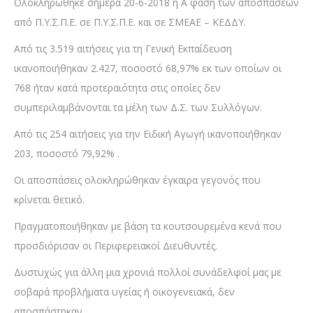
Ολοκληρώθηκε σήμερα 20-6-2018 η Α΄ φάση των αποσπάσεων
από Π.Υ.Σ.Π.Ε. σε Π.Υ.Σ.Π.Ε. και σε ΣΜΕΑΕ – ΚΕΔΔΥ.
Από τις 3.519 αιτήσεις για τη Γενική Εκπαίδευση
ικανοποιήθηκαν 2.427, ποσοστό 68,97% εκ των οποίων οι
768 ήταν κατά προτεραιότητα στις οποίες δεν
συμπεριλαμβάνονται τα μέλη των Δ.Σ. των Συλλόγων.
Από τις 254 αιτήσεις για την Ειδική Αγωγή ικανοποιήθηκαν
203, ποσοστό 79,92% .
Οι αποσπάσεις ολοκληρώθηκαν έγκαιρα γεγονός που
κρίνεται θετικό.
Πραγματοποιήθηκαν με βάση τα κουτσουρεμένα κενά που
προσδιόρισαν οι Περιφερειακοί Διευθυντές.
Δυστυχώς για άλλη μια χρονιά πολλοί συνάδελφοί μας με
σοβαρά προβλήματα υγείας ή οικογενειακά, δεν
αποσπάστηκαν.