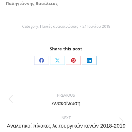
Παληγιάννης Βασίλειος
Category:
Παλιές ανακοινώσεις
21 Ιουνίου 2018
Share this post
Share
Share
Share
Share
on
on
on
on
Facebook
X
Pinterest
LinkedIn
Post
navigation
PREVIOUS
Previous
Ανακοίνωση
post:
NEXT
Next
Αναλυτικοί πίνακες λειτουργικών κενών 2018-2019