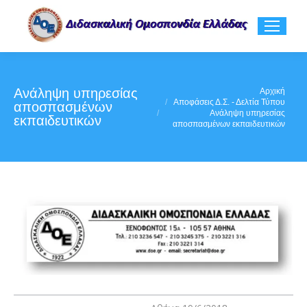
Ανάληψη υπηρεσίας
You are here:
Αρχική
Αποφάσεις Δ.Σ. - Δελτία Τύπου
αποσπασμένων
Ανάληψη υπηρεσίας
εκπαιδευτικών
αποσπασμένων εκπαιδευτικών