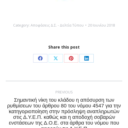
Category:
Αποφάσεις Δ.Σ. - Δελτία Τύπου
20 Ιουνίου 2018
Share this post
Share
Share
Share
Share
on
on
on
on
Facebook
X
Pinterest
LinkedIn
Post
navigation
PREVIOUS
Σημαντική νίκη του κλάδου η απόσυρση των
ρυθμίσεων του άρθρου 80 του νόμου 4547 για την
κατηγοριοποίηση στην πρόσληψη αναπληρωτών
Previous
στις Δ.Υ.Ε.Π. καθώς και η αποδοχή σοβαρών
post:
ενστάσεων της Δ.Ο.Ε. στα άρθρα του νόμου που